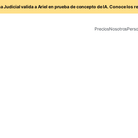
a Judicial valida a Ariel en prueba de concepto de IA. Conoce los r
Precios
Nosotros
Perso