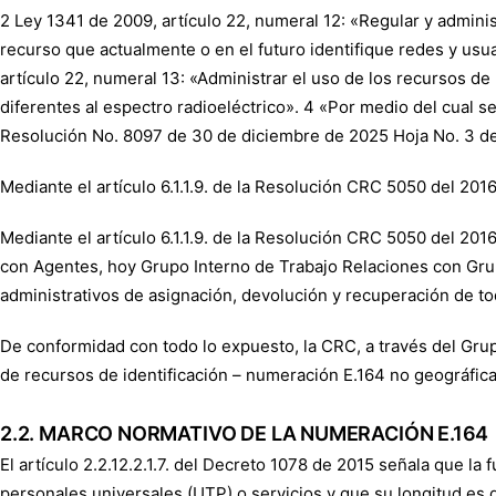
2 Ley 1341 de 2009, artículo 22, numeral 12: «Regular y adminis
recurso que actualmente o en el futuro identifique redes y usu
artículo 22, numeral 13: «Administrar el uso de los recursos d
diferentes al espectro radioeléctrico». 4 «Por medio del cual 
Resolución No. 8097 de 30 de diciembre de 2025 Hoja No. 3 d
Mediante el artículo 6.1.1.9. de la Resolución CRC 5050 del 201
Mediante el artículo 6.1.1.9. de la Resolución CRC 5050 del 20
con Agentes, hoy Grupo Interno de Trabajo Relaciones con Grupo
administrativos de asignación, devolución y recuperación de tod
De conformidad con todo lo expuesto, la CRC, a través del Gru
de recursos de identificación – numeración E.164 no geográfica,
2.2. MARCO NORMATIVO DE LA NUMERACIÓN E.164
El artículo 2.2.12.2.1.7. del Decreto 1078 de 2015 señala que la
personales universales (UTP) o servicios y que su longitud es de