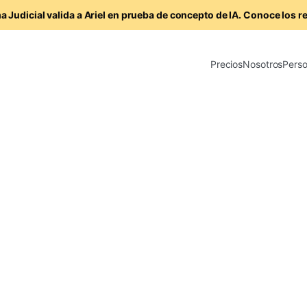
a Judicial valida a Ariel en prueba de concepto de IA. Conoce los r
Precios
Nosotros
Perso