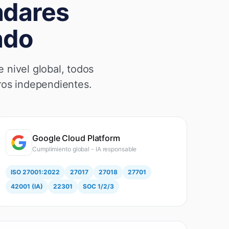
ndares
ndo
 nivel global, todos
ros independientes.
Google Cloud Platform
Cumplimiento global - IA responsable
ISO 27001:2022
27017
27018
27701
42001 (IA)
22301
SOC 1/2/3