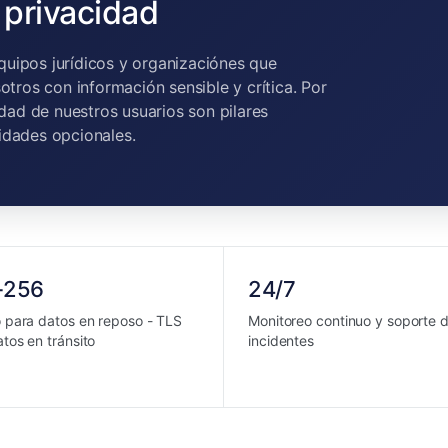
 privacidad
uipos jurídicos y organizaciónes que
otros con información sensible y crítica. Por
idad de nuestros usuarios son pilares
idades opcionales.
-256
24/7
o para datos en reposo - TLS
Monitoreo continuo y soporte 
tos en tránsito
incidentes