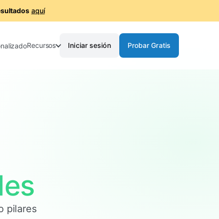
esultados
aquí
Recursos
Iniciar sesión
Probar Gratis
nalizado
les
o pilares