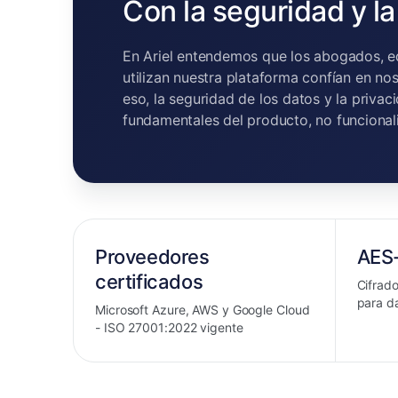
Con la seguridad y la
En Ariel entendemos que los abogados, eq
utilizan nuestra plataforma confían en nos
eso, la seguridad de los datos y la privac
fundamentales del producto, no funcional
Proveedores
AES
certificados
Cifrad
para da
Microsoft Azure, AWS y Google Cloud
- ISO 27001:2022 vigente