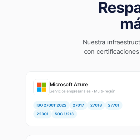
Respa
má
Nuestra infraestruc
con certificacione
Microsoft Azure
Servicios empresariales - Multi-región
ISO 27001:2022
27017
27018
27701
22301
SOC 1/2/3