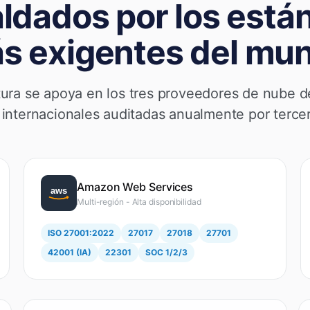
ldados por los está
s exigentes del mu
tura se apoya en los tres proveedores de nube de
s internacionales auditadas anualmente por terce
Amazon Web Services
Multi-región - Alta disponibilidad
ISO 27001:2022
27017
27018
27701
42001 (IA)
22301
SOC 1/2/3