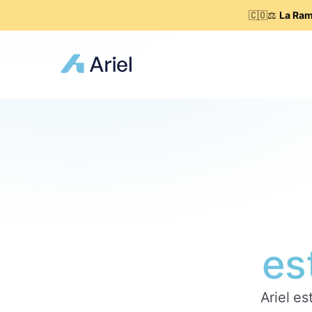
🇨🇴⚖️
La Ram
es
Ariel es