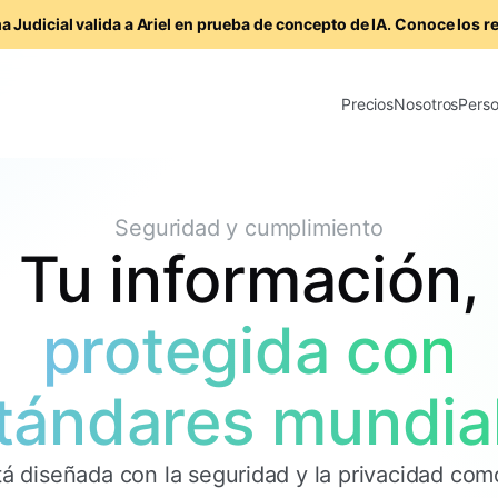
a Judicial valida a Ariel en prueba de concepto de IA. Conoce los r
Precios
Nosotros
Perso
Seguridad y cumplimiento
Tu información,
protegida con
tándares mundia
tá diseñada con la seguridad y la privacidad com